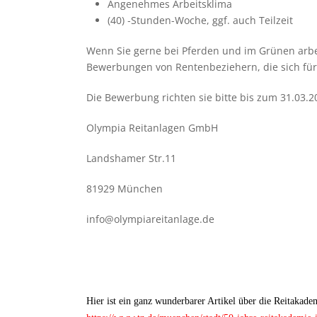
Ange­neh­mes Arbeits­klima
(40) ‑Stun­den-Woche, ggf. auch Teil­zeit
Wenn Sie gerne bei Pfer­den und im Grü­nen arbei
Bewer­bun­gen von Ren­ten­be­zie­hern, die sich für 
Die Bewer­bung rich­ten sie bitte bis zum 31.03.2
Olym­pia Reit­an­la­gen GmbH
Land­s­ha­mer Str.11
81929 Mün­chen
info@olympiareitanlage.de
Hier ist ein ganz wun­der­ba­rer Arti­kel über die Reit­aka­