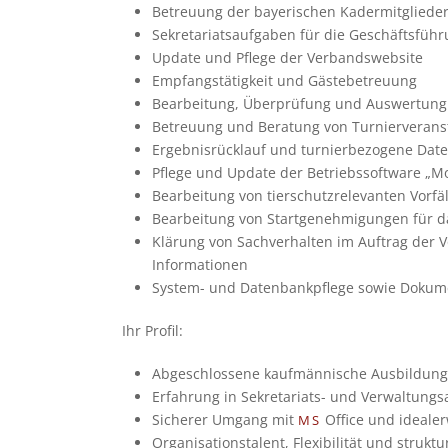
Betreu­ung der baye­ri­schen Kader­mit­glie­der a
Sekre­ta­ri­ats­auf­ga­ben für die Geschäfts­füh­r
Update und Pflege der Ver­bands­web­site
Emp­fangs­tä­tig­keit und Gäs­te­be­treu­ung
Bear­bei­tung, Über­prü­fung und Aus­wer­tun
Betreu­ung und Bera­tung von Tur­nier­ver­an­st
Ergeb­nis­rück­lauf und tur­nier­be­zo­gene Date
Pflege und Update der Betriebs­soft­ware „Mor
Bear­bei­tung von tier­schutz­re­le­van­ten Vor­fä
Bear­bei­tung von Start­ge­neh­mi­gun­gen für 
Klä­rung von Sach­ver­hal­ten im Auf­trag der Vo
Infor­ma­tio­nen
Sys­tem- und Daten­bank­pflege sowie Doku­men
Ihr Pro­fil:
Abge­schlos­sene kauf­män­ni­sche Aus­bil­dung o
Erfah­rung in Sekre­ta­ri­ats- und Ver­wal­tungs­
Siche­rer Umgang mit
Office und idea­le
MS
Orga­ni­sa­ti­ons­ta­lent, Fle­xi­bi­li­tät und struk­