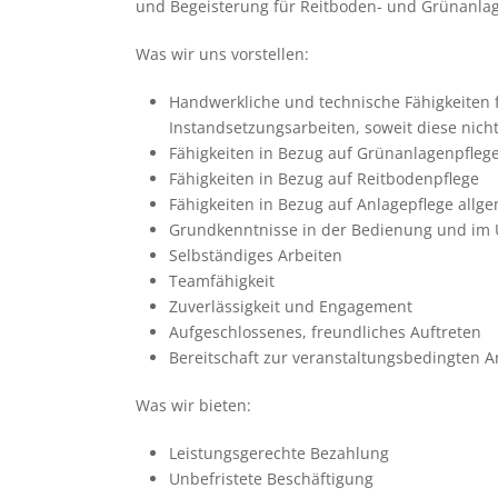
und Begeis­te­rung für Reit­bo­den- und Grün­an­la­
Was wir uns vor­stel­len:
Hand­werk­li­che und tech­ni­sche Fähig­kei­ten 
Instand­set­zungs­ar­bei­ten, soweit diese nich
Fähig­kei­ten in Bezug auf Grün­an­la­gen­pfleg
Fähig­kei­ten in Bezug auf Reit­bo­den­pflege
Fähig­kei­ten in Bezug auf Anla­ge­pflege all­g
Grund­kennt­nisse in der Bedie­nung und im U
Selb­stän­di­ges Arbei­ten
Team­fä­hig­keit
Zuver­läs­sig­keit und Enga­ge­ment
Auf­ge­schlos­se­nes, freund­li­ches Auf­tre­ten
Bereit­schaft zur ver­an­stal­tungs­be­ding­t
Was wir bie­ten:
Leis­tungs­ge­rechte Bezah­lung
Unbe­fris­tete Beschäf­ti­gung