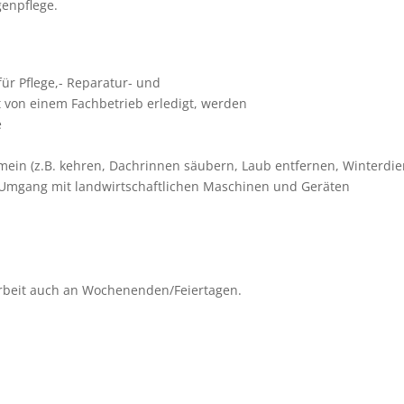
gen­pflege.
für Pflege,- Repa­ra­tur- und
t von einem Fach­be­trieb erle­digt, wer­den
e
e­mein (z.B. keh­ren, Dach­rin­nen säu­bern, Laub ent­fer­nen, Win­ter­di
mgang mit land­wirt­schaft­li­chen Maschi­nen und Gerä­ten
en Arbeit auch an Wochenenden/​Feiertagen.