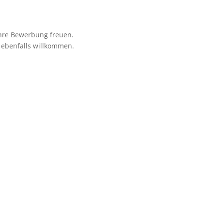
Ihre Bewer­bung freuen.
 eben­falls will­kom­men.