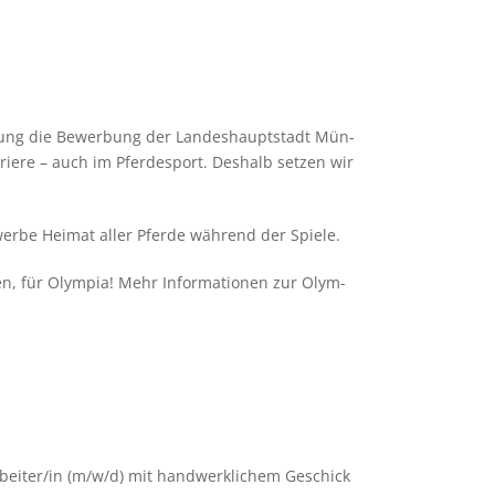
u­gung die Bewer­bung der Lan­des­haupt­stadt Mün­
riere – auch im Pfer­de­sport. Des­halb set­zen wir
e­werbe Hei­mat aller Pferde wäh­rend der Spiele.
, für Olym­pia! Mehr Infor­ma­tio­nen zur Olym­
iter/​in (m/​w/​d) mit hand­werk­li­chem Geschick