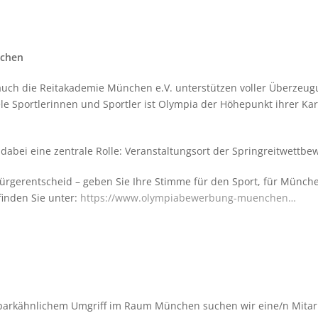
­chen
auch die Reit­aka­de­mie Mün­chen e.V. unter­stüt­zen vol­ler Über­ze
e Sport­le­rin­nen und Sport­ler ist Olym­pia der Höhe­punkt ihrer Kar­
abei eine zen­trale Rolle: Ver­an­stal­tungs­ort der Spring­reit­wett­b
­ger­ent­scheid – geben Sie Ihre Stimme für den Sport, für Mün­chen
fin­den Sie unter:
https://www.olympiabewerbung-muenchen…
 park­ähn­li­chem Umgriff im Raum Mün­chen suchen wir eine/​n Mitarbe