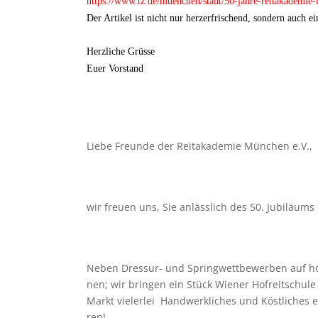
https://www.tz.de/muenchen/stadt/50-jahre-reitakademie
Der Arti­kel ist nicht nur herz­er­fri­schend, son­dern auch e
Herz­li­che Grüsse
Euer Vor­stand
Liebe Freunde der Reit­aka­de­mie Mün­chen e.V.,
wir freuen uns, Sie anläss­lich des 50. Jubi­lä­ums
Neben Dres­sur- und Spring­wett­be­wer­ben auf hö
nen; wir brin­gen ein Stück Wie­ner Hof­reit­schu
Markt vie­ler­lei Hand­werk­li­ches und Köst­li­ch
ren!