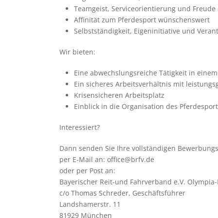
Team­geist, Ser­vice­ori­en­tie­rung und Fre
Affi­ni­tät zum Pfer­de­sport wün­schens­wert
Selbst­stän­dig­keit, Eigen­in­itia­tive und Ver­a
Wir bie­ten:
Eine abwechs­lungs­rei­che Tätig­keit in eine
Ein siche­res Arbeits­ver­hält­nis mit leis­tungs­
Kri­sen­si­che­ren Arbeits­platz
Ein­blick in die Orga­ni­sa­tion des Pfer­de­spo
Inter­es­siert?
Dann sen­den Sie Ihre voll­stän­di­gen Bewer­bungs­u
per E‑Mail an: office@brfv.de
oder per Post an:
Baye­ri­scher Reit-und Fahr­ver­band e.V. Olym­pia
c/​o Tho­mas Schre­der, Geschäfts­füh­rer
Land­s­hamer­str. 11
81929 Mün­chen