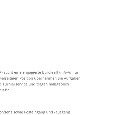
) sucht eine enga­gierte Büro­kraft (m/​w/​d) für
V
el­sei­ti­gen Posi­tion über­neh­men Sie Auf­ga­ben
 Tur­nier­ser­vice und tra­gen maß­geb­lich
eit bei.
spon­denz sowie Post­ein­gang und ‑aus­gang