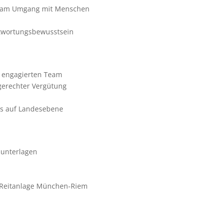
ude am Umgang mit Men­schen
nt­wor­tungs­be­wusst­sein
m enga­gier­ten Team
ge­rech­ter Ver­gü­tung
rts auf Lan­des­ebene
n­ter­la­gen
-Reit­an­lage Mün­chen-Riem