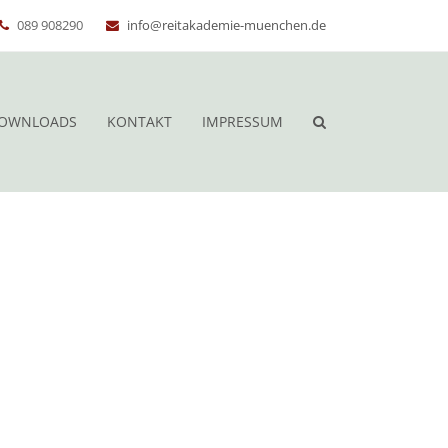
089 908290
info@reitakademie-muenchen.de
OWNLOADS
KONTAKT
IMPRESSUM