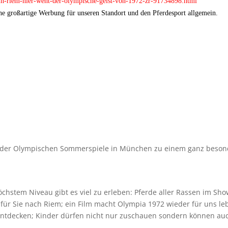
-in-riem-hier-weht-der-olympische-geist-von-1972-zr-91734898.html
ine groß­ar­tige Wer­bung für unse­ren Stand­ort und den Pfer­de­sport all­ge­mein.
 der Olym­pi­schen Som­mer­spiele in Mün­chen zu einem ganz beson­de­r
chs­tem Niveau gibt es viel zu erle­ben: Pferde aller Ras­sen im Show
le für Sie nach Riem; ein Film macht Olym­pia 1972 wie­der für uns le
es ent­de­cken; Kin­der dür­fen nicht nur zuschauen son­dern kön­nen a