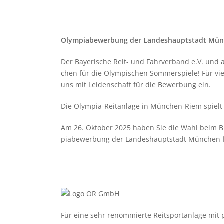
Olym­pia­be­wer­bung der Lan­des­haupt­stadt Mün
Der Baye­ri­sche Reit- und Fahr­ver­band e.V. und 
chen für die Olym­pi­schen Som­mer­spiele! Für viel
uns mit Lei­den­schaft für die Bewer­bung ein.
Die Olym­pia-Reit­an­lage in Mün­chen-Riem spielt d
Am 26. Okto­ber 2025 haben Sie die Wahl beim Bür
pia­be­wer­bung der Lan­des­haupt­stadt Mün­chen 
Für eine sehr renom­mierte Reit­sport­an­lage mit