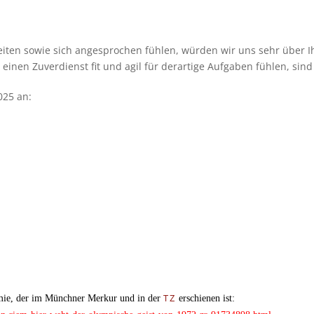
­ten sowie sich ange­spro­chen füh­len, wür­den wir uns sehr über 
einen Zuver­dienst fit und agil für der­ar­tige Auf­ga­ben füh­len, sind
025 an:
TZ
de­mie, der im Münch­ner Mer­kur und in der
erschie­nen ist: