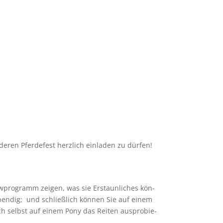
en Pfer­de­fest herz­lich ein­la­den zu dür­fen!
­pro­gramm zei­gen, was sie Erstaun­li­ches kön­
ben­dig; und schließ­lich kön­nen Sie auf einem
uch selbst auf einem Pony das Rei­ten aus­pro­bie­