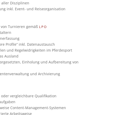
ller Dis­zi­pli­nen
ung inkl. Event- und Rei­se­or­ga­ni­sa­tion
g von Tur­nie­ren gemäß
LPO
al­tern
n­er­fas­sung
e Pro­file“ inkl. Daten­aus­tausch
l­len und Regel­wid­rig­kei­ten im Pfer­de­sport
das Aus­land
r­ge­setz­ten, Ein­ho­lung und Auf­be­rei­tung von
­ten­ver­wal­tung und Archi­vie­rung
der ver­gleich­bare Qua­li­fi­ka­tion
auf­ga­ben
r­weise Con­tent-Manage­ment-Sys­te­men
tu­rierte Arbeits­weise